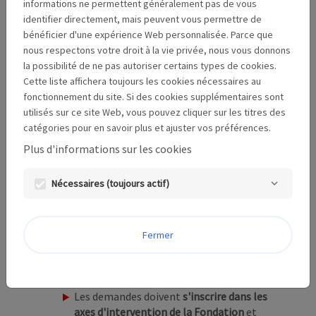
informations ne permettent généralement pas de vous
l'excellence dans le monde professionnel de la
identifier directement, mais peuvent vous permettre de
musique classique, instrumentale et vocale -
bénéficier d'une expérience Web personnalisée. Parce que
de la musique médiévale à la musique
nous respectons votre droit à la vie privée, nous vous donnons
d'aujourd'hui - en France en tant que mécène
la possibilité de ne pas autoriser certains types de cookies.
de référence dans ce secteur depuis près de 40
Cette liste affichera toujours les cookies nécessaires au
ans, auparavant à travers l'association
fonctionnement du site. Si des cookies supplémentaires sont
Mécénat Musical Société Générale.
utilisés sur ce site Web, vous pouvez cliquer sur les titres des
Ainsi, la Fondation soutient des projets dans
catégories pour en savoir plus et ajuster vos préférences.
le domaine de la musique classique en
Plus d'informations sur les cookies
concordance avec au moins un de ses
deux axes
d’interventions
:
Nécessaires (toujours actif)
Diffusion de la musique (formations et
lieux de diffusion)
;
Fermer
Insertion professionnelle
;
Critères d'éligibilités :
Les demandes doivent
s'inscrire dans les
axes d'intervention de la Fondation
et